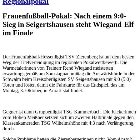
Regionalpokal
Frauenfußball-Pokal: Nach einem 9:0-
Sieg in Seigertshausen steht Wiegand-Elf
im Finale
Der Frauenfußball-Hessenligist TSV Zierenberg ist auf dem besten
Weg der Titelverteidigung im regionalen Pokalwettbewerb. Die
Warmetalerinnen von Trainerr Renè Wiegand meisterten
erwartungsgemäß am Samstagnachmittag die Auswärtshürde in der
Schwalm beim Kreisoberligisten SV Seigertshausen mit 9:0 (5:0)
Toren und lösten damit die Fahrkarte für das Endspiel, das am
Montag, 3. Oktober, in Anraff stattfindet.
Gegner ist dann Gruppenligist TSG Kammerbach. Die Kickerinnen
vom Hohen Meißner setzten sich im zweiten Halbfinale gegen den
Klassenkameraden TSG Wilhelmshöhe mit 4:3 nach Verlängerung
durch.
Solche Probleme hatten die Zierenbergerinnen nicht. Vom Anstoß