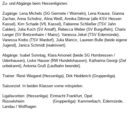
Zu- und Abgänge beim Hessenligisten:
Zugänge: Lena Michels (SG Germete / Wormeln), Lena Krause, Gianna
Zachan, Anna Scholinz, Alina Weiß, Annika Dittmar (alle KSV Hessen
Kassel), Kim Schade (VfL Kassel), Fabienne Schließer (TSV Jahn
Calden), Julia Koch (SV Anraff), Rebecca Weber (SV Burguffeln), Charis
Langer (SV Bretzenhaim / Mainz), Vanessa Jekel (TSV Edermünde),
Vanessa Krebs (TSV Mardorf), Julia Maricic, Laureen Bulle (beide eigene
Jugend), Janica Schmidt (reaktiviert).
Abgänge: Isabel Sonntag, Klara Amoneit (beide SG Hombressen /
Udenhausen), Liske Hauser (RW Hundelshausen), Katharina Georgi (Ziel
unbekannt), Antonia Gruß (Laufbahn beendet).
Trainer: René Wiegand (Hessenliga), Dirk Hedderich (Gruppenliga).
Saisonziel: In beiden Klassen vorne mitspielen.
Ligafavoriten: (Hessenliga): Eintracht Frankfurt, Opel
Rüsselsheim (Gruppenliga): Kammerbach, Edermünde,
Landau / Wolfhagen