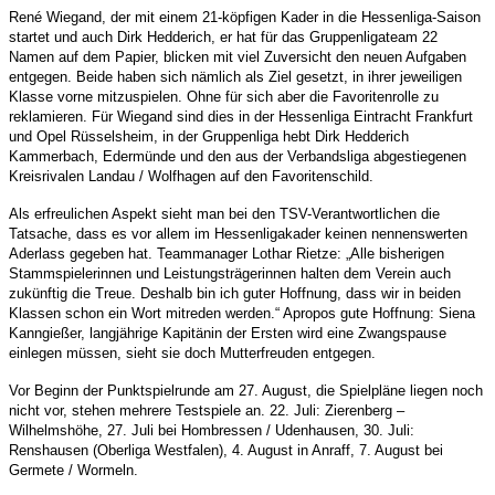
René Wiegand, der mit einem 21-köpfigen Kader in die Hessenliga-Saison
startet und auch Dirk Hedderich, er hat für das Gruppenligateam 22
Namen auf dem Papier, blicken mit viel Zuversicht den neuen Aufgaben
entgegen. Beide haben sich nämlich als Ziel gesetzt, in ihrer jeweiligen
Klasse vorne mitzuspielen. Ohne für sich aber die Favoritenrolle zu
reklamieren. Für Wiegand sind dies in der Hessenliga Eintracht Frankfurt
und Opel Rüsselsheim, in der Gruppenliga hebt Dirk Hedderich
Kammerbach, Edermünde und den aus der Verbandsliga abgestiegenen
Kreisrivalen Landau / Wolfhagen auf den Favoritenschild.
Als erfreulichen Aspekt sieht man bei den TSV-Verantwortlichen die
Tatsache, dass es vor allem im Hessenligakader keinen nennenswerten
Aderlass gegeben hat. Teammanager Lothar Rietze: „Alle bisherigen
Stammspielerinnen und Leistungsträgerinnen halten dem Verein auch
zukünftig die Treue. Deshalb bin ich guter Hoffnung, dass wir in beiden
Klassen schon ein Wort mitreden werden.“ Apropos gute Hoffnung: Siena
Kanngießer, langjährige Kapitänin der Ersten wird eine Zwangspause
einlegen müssen, sieht sie doch Mutterfreuden entgegen.
Vor Beginn der Punktspielrunde am 27. August, die Spielpläne liegen noch
nicht vor, stehen mehrere Testspiele an. 22. Juli: Zierenberg –
Wilhelmshöhe, 27. Juli bei Hombressen / Udenhausen, 30. Juli:
Renshausen (Oberliga Westfalen), 4. August in Anraff, 7. August bei
Germete / Wormeln.