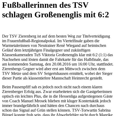
Fußballerinnen des TSV
schlagen Großenenglis mit 6:2
Der TSV Zierenberg ist auf dem besten Weg zur Titelverteidigung
im Frauenfußball-Regionalpokal. Im Viertelfinale gaben die
Warmetalerinnen von Neutrainer Renè Wiegand auf heimischen
Geläuf dem letztjährigen Finalgegner und zukünftigen
Klassenkameraden TuS Viktoria Großenenglis klar mit 6:2 (1:1) das
Nachsehen und lösten damit die Fahrkarte für das Halbfinale, das
am kommenden Samstag, den 20.08.2016 um 16:00 Uhr, stattfindet.
Zierenbergs Gegner wird aber erst am Mittwoch zwischen dem
TSV Metze und dem SV Seigertshausen ermittelt, wobei der Sieger
dieser Partie als klassentiefere Mannschaft Heimrecht genießt.
Beim Pausenpfiff sah es jedoch noch nicht nach einem klaren
Zierenberger Erfolg aus. Zwar erarbeiteten sich die Gastgeberinnen
optisch ein leichtes Plus, die in die Hessenliga aufgestiegenen Gäste
von Coach Manuel Mrosek blieben mit kluger Kontertaktik jedoch
immer brandgefährlich und hätten den Chancen nach durchaus
schon das Signal auf Grün stellen können. TSV-Torwartin Sabrina
Bürgel konnte froh sein, dass ihr Abwehrfehler nicht durch Mareike