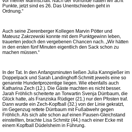
vor meiner Mannschaft. Nach der Vorrunde hatten wir acht
Punkte, jetzt sind es 26. Das Unentschieden geht in
Ordnung.“
Auch seine Zierenberger Kollegen Marvin Pötter und
Mateusz Zakrzewski
konnte mit dem Punktgewinn leben,
trauerten jedoch den vergebenen Chancen nach. „Wir hätten
in den ersten fünf Minuten eigentlich den Sack schon zu
machen müssen.“
In der Tat. In den Anfangsminuten ließen Julia Kanngießer im
Doppelpack und Sarah Landinghoff-Schmitt jeweils eine so
genannte Hundertprozentige liegen. Wie ebenfalls auch
Katharina Zech (12.). Die Gäste machten es nicht besser.
Jarah Fröhlich scheiterte an Torwartin Svenja Dürrbaum, die
Glück hatte, als Franziska Rüdiger (21.) nur den Pfosten traf.
Dann wurde ein Zech-Kopfball (32.) von der Linie gekratzt,
im Gegenzug rettete Dürrbaum mit Fußabwehr gegen
Fröhlich. Als sich alle schon auf einen Pausen-Gleichstand
einstellten, brachte Lisa Schmitz (44.) nach einer Ecke mit
einem Kopfball Düdelsheim in Führung.