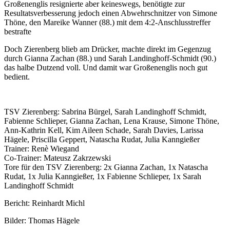
Großenenglis resignierte aber keineswegs, benötigte zur
Resultatsverbesserung jedoch einen Abwehrschnitzer von Simone
Thöne, den Mareike Wanner (88.) mit dem 4:2-Anschlusstreffer
bestrafte
Doch Zierenberg blieb am Drücker, machte direkt im Gegenzug
durch Gianna Zachan (88.) und Sarah Landinghoff-Schmidt (90.)
das halbe Dutzend voll. Und damit war Großenenglis noch gut
bedient.
TSV Zierenberg: Sabrina Bürgel, Sarah Landinghoff Schmidt,
Fabienne Schlieper, Gianna Zachan, Lena Krause, Simone Thöne,
Ann-Kathrin Kell, Kim Aileen Schade, Sarah Davies, Larissa
Hägele, Priscilla Geppert, Natascha Rudat, Julia Kanngießer
Trainer: Renè Wiegand
Co-Trainer: Mateusz Zakrzewski
Tore für den TSV Zierenberg: 2x Gianna Zachan, 1x Natascha
Rudat, 1x Julia Kanngießer, 1x Fabienne Schlieper, 1x Sarah
Landinghoff Schmidt
Bericht: Reinhardt Michl
Bilder: Thomas Hägele