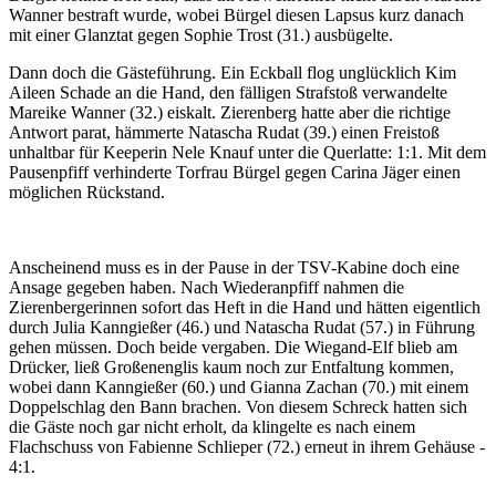
Wanner bestraft wurde, wobei Bürgel diesen Lapsus kurz danach
mit einer Glanztat gegen Sophie Trost (31.) ausbügelte.
Dann doch die Gästeführung. Ein Eckball flog unglücklich Kim
Aileen Schade an die Hand, den fälligen Strafstoß verwandelte
Mareike Wanner (32.) eiskalt. Zierenberg hatte aber die richtige
Antwort parat, hämmerte Natascha Rudat (39.) einen Freistoß
unhaltbar für Keeperin Nele Knauf unter die Querlatte: 1:1. Mit dem
Pausenpfiff verhinderte Torfrau Bürgel gegen Carina Jäger einen
möglichen Rückstand.
Anscheinend muss es in der Pause in der TSV-Kabine doch eine
Ansage gegeben haben. Nach Wiederanpfiff nahmen die
Zierenbergerinnen sofort das Heft in die Hand und hätten eigentlich
durch Julia Kanngießer (46.) und Natascha Rudat (57.) in Führung
gehen müssen. Doch beide vergaben. Die Wiegand-Elf blieb am
Drücker, ließ Großenenglis kaum noch zur Entfaltung kommen,
wobei dann Kanngießer (60.) und Gianna Zachan (70.) mit einem
Doppelschlag den Bann brachen. Von diesem Schreck hatten sich
die Gäste noch gar nicht erholt, da klingelte es nach einem
Flachschuss von Fabienne Schlieper (72.) erneut in ihrem Gehäuse -
4:1.