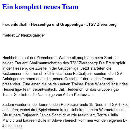
Ein komplett neues Team
Frauenfußball - Hessenliga und Gruppenliga - „TSV Zierenberg
meldet 17 Neuzugänge“
Hochbetrieb auf der Zierenberger Warmetalkampfbahn beim Start der
beiden Frauenfußballmannschaften des TSV Zierenberg: Die Erste spielt
in der Hessen-, die Zweite in der Gruppenliga. Jetzt starteten die
Kickerinnen nicht nur offiziell in das neue Fußballjahr, sondern die TSV
Anhänger bekamen auch die „neuen Gesichter“ der beiden Teams
präsentiert. Zum einen die beiden neuen Trainer. René Wiegand ist für das
Hessenliga-Team verantwortlich, Dirk Hedderich für das Gruppenliga-
Team. Sie treten die Nachfolge von Adam Kostorz an.
Zudem werden in der kommenden Punktspielrunde 15 Neue im TSV-Trikot
auflaufen, wobei drei Spielerinnen keine Unbekannten im Warmetal sind.
Die frühere Torjägerin Janica Schmidt wurde reaktiviert, Torfrau Julia
Maricic und Laureen Bulle im Abwehrbereich kommen von den eigenen B-
Juniorinnen.