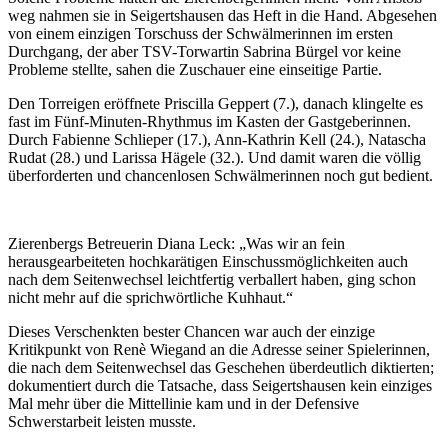
weg nahmen sie in Seigertshausen das Heft in die Hand. Abgesehen
von einem einzigen Torschuss der Schwälmerinnen im ersten
Durchgang, der aber TSV-Torwartin Sabrina Bürgel vor keine
Probleme stellte, sahen die Zuschauer eine einseitige Partie.
Den Torreigen eröffnete Priscilla Geppert (7.), danach klingelte es
fast im Fünf-Minuten-Rhythmus im Kasten der Gastgeberinnen.
Durch Fabienne Schlieper (17.), Ann-Kathrin Kell (24.), Natascha
Rudat (28.) und Larissa Hägele (32.). Und damit waren die völlig
überforderten und chancenlosen Schwälmerinnen noch gut bedient.
Zierenbergs Betreuerin Diana Leck: „Was wir an fein
herausgearbeiteten hochkarätigen Einschussmöglichkeiten auch
nach dem Seitenwechsel leichtfertig verballert haben, ging schon
nicht mehr auf die sprichwörtliche Kuhhaut.“
Dieses Verschenkten bester Chancen war auch der einzige
Kritikpunkt von Renè Wiegand an die Adresse seiner Spielerinnen,
die nach dem Seitenwechsel das Geschehen überdeutlich diktierten;
dokumentiert durch die Tatsache, dass Seigertshausen kein einziges
Mal mehr über die Mittellinie kam und in der Defensive
Schwerstarbeit leisten musste.